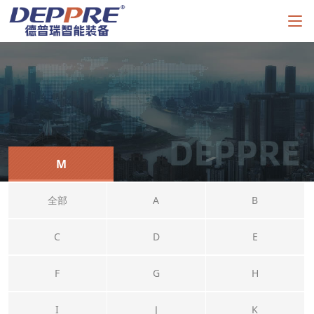
M
全部
A
B
C
D
E
F
G
H
I
J
K