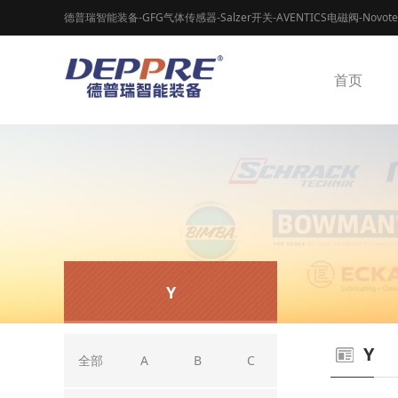
德普瑞智能装备-GFG气体传感器-Salzer开关-AVENTICS电磁阀-Novot
首页
Y
Y
全部
A
B
C