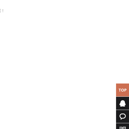
据！
TOP
专属客
服
快速询