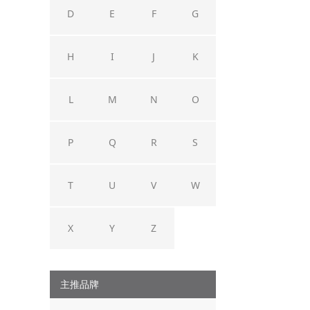
D
E
F
G
H
I
J
K
L
M
N
O
P
Q
R
S
T
U
V
W
X
Y
Z
主推品牌