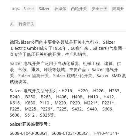
Tags:
Salzer
Sälzer
萨泽尔
凸轮开关
安全开关
隔离开
关
转换开关
德国Sälzer公司的主要业务领域是开关电气行业。
Sälzer
Electric GmbH成立于1956年，60多年来，Sälzer电气集团一
直专注于低压开关柜的开发，生产和销售。
Salzer
电气开关广泛用于自动化系统、机械工程、建筑、供
暖、气候、通风、环境等领域。主要产品： Sälzer 电气开
关、
Salzer
隔离开关
、
Salzer
旋转
凸轮开关
、Salzer SMD 测
试模块等。
Salzer 电气开关型号系列：H216、 H220、 H226 、H233、
B240 、B250、 B263、 H406、 H408、 H410 、H412、
K616、 K830、P110 、M220、P220、M221*、P221*、
P225、 M225、P226*、T225、 S432、 S440、 S606、
S608、 S612 、S825等。
Salzer开关
热卖型号：
S608-61043-003G1、S608-61031-003G1、H410-41311-