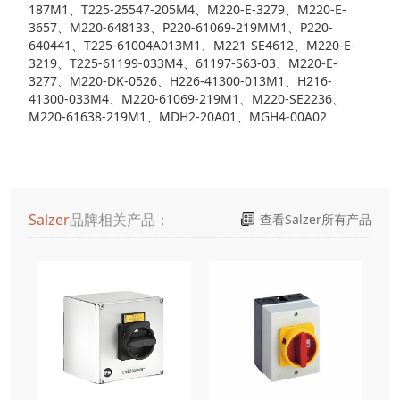
187M1、T225-25547-205M4、M220-E-3279、M220-E-
3657、M220-648133、P220-61069-219MM1、P220-
640441、T225-61004A013M1、M221-SE4612、M220-E-
3219、T225-61199-033M4、61197-S63-03、M220-E-
3277、M220-DK-0526、H226-41300-013M1、H216-
41300-033M4、M220-61069-219M1、M220-SE2236、
M220-61638-219M1、MDH2-20A01、MGH4-00A02
Salzer
品牌相关产品：
查看Salzer所有产品