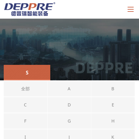
S
全部
A
B
C
D
E
F
G
H
I
J
K