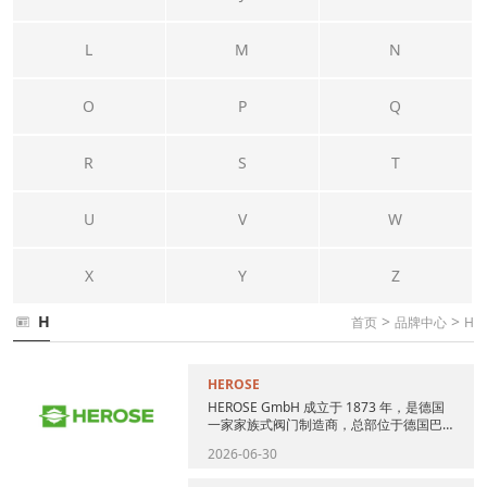
L
M
N
O
P
Q
R
S
T
U
V
W
X
Y
Z
H
>
>
首页
品牌中心
H
HEROSE
HEROSE GmbH 成立于 1873 年，是德国
一家家族式阀门制造商，总部位于德国巴
特奥尔德斯洛，拥有超过 150 年的低温和
2026-06-30
安全阀...