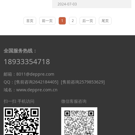
生产厂家，产品范围涵盖流量、温度、压
2024-07-03
力、液位测量。经过...
首页
前一页
1
2
后一页
尾页
全国服务热线：
18933354718
邮箱：8011@deppre.com
QQ：
[售前咨询2642184405]
[售前咨询2579853629]
域名：www.deppre.com.cn
扫一扫 手机访问
微信客服咨询