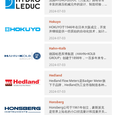
法国HYDRO-LEDUC（力度克）拥有非常
丰富的液压机械元件的设计、制造经验，
在各个方面都能以优异的质量满足客户的
2024-07-03
需求。公司位于法国东...
Hokuyo
HOKUYO于1946年在日本大阪成立，开发
并继续提供一些原始的自动化技术，如计
数器，光电传感器和自动门等产品，用于
2024-07-03
各种工厂自动化系统和...
Hahn+Kolb
德国哈恩库博集团（HAHN+KOLB
GROUP）创建于1898年，一百多年来专业
经营五金工具与设备，在欧洲许多国家设
2024-07-03
有分公司和代表处。...
Hedland
Hedland Flow Meters是Badger Meter旗
下子品牌，Hedland为工业市场制造各种
各样的变面积流量测量产品。H...
2024-07-03
Honsberg
Honsberg公司于1961年创立，豪斯派克
是世界上知名的小口径流量计和流量开关