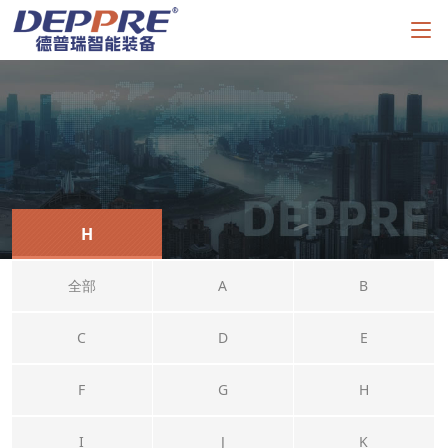
H
全部
A
B
C
D
E
F
G
H
I
J
K