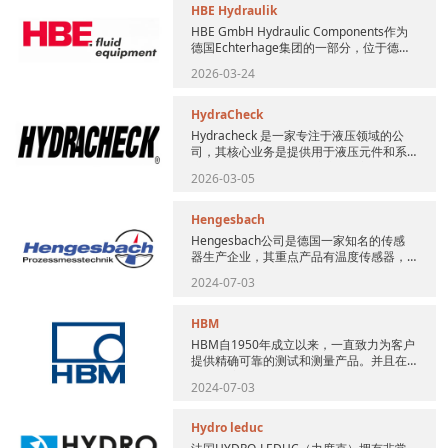
HBE Hydraulik
HBE GmbH Hydraulic Components作为
德国Echterhage集团的一部分，位于德国
中部城市Neuenrade的...
2026-03-24
HydraCheck
Hydracheck 是一家专注于液压领域的公
司，其核心业务是提供用于液压元件和系
统的测试、故障排查、维护及保养的诊断
2026-03-05
仪器与产品。品牌致...
Hengesbach
Hengesbach公司是德国一家知名的传感
器生产企业，其重点产品有温度传感器，
液位传感器，压力传感器，电阻温度计，
2024-07-03
电导率等。Henge...
HBM
HBM自1950年成立以来，一直致力为客户
提供精确可靠的测试和测量产品。并且在
30个国家设有分支机构，提供全球性的支
2024-07-03
持与服务。HBM 产...
Hydro leduc