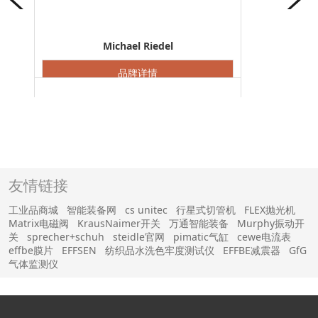
Michael Riedel
品牌详情
友情链接
MADAS
工业品商城
智能装备网
cs unitec
行星式切管机
FLEX抛光机
Matrix电磁阀
KrausNaimer开关
万通智能装备
Murphy振动开
品牌详情
关
sprecher+schuh
steidle官网
pimatic气缸
cewe电流表
effbe膜片
EFFSEN
纺织品水洗色牢度测试仪
EFFBE减震器
GfG
气体监测仪