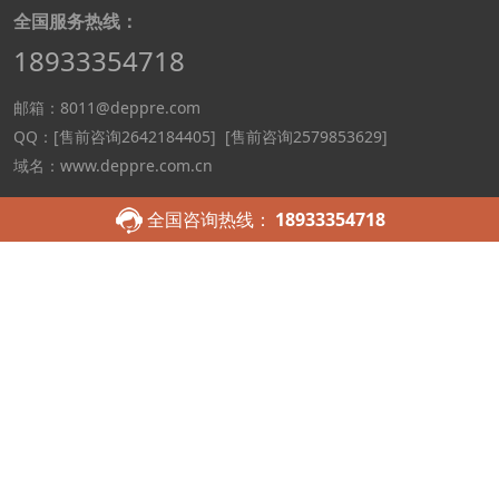
全国服务热线：
18933354718
HEROSE
品牌详情
邮箱：8011@deppre.com
QQ：
[售前咨询2642184405]
[售前咨询2579853629]
域名：www.deppre.com.cn
扫一扫 手机访问
微信客服咨询
全国咨询热线：
18933354718
TrimodBesta
品牌详情
©2025 deppre.com.cn 德普瑞 版权所有 GFG气体传感器,Salzer开关,AVENTICS
电磁阀,Novotechnik位移传感器,ACECO刀具,Phytron电机
深圳德普瑞工控工
程有限公司-重庆分公司
工信部备案号：
粤ICP备15055877号-6