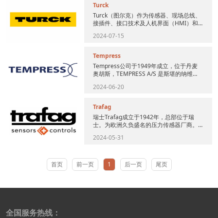
Turck
Turck（图尔克）作为传感器、现场总线、
接插件、接口技术及人机界面（HMI）和
RFID系统领域的专家，为工厂及过程自动
2024-07-15
化提供高效的解决...
Tempress
Tempress公司于1949年成立，位于丹麦
奥胡斯，TEMPRESS A/S 是斯堪的纳维亚
最大的质量仪表制造商，公司最开始生产
2024-06-20
压力表...
Trafag
瑞士Trafag成立于1942年，总部位于瑞
士。为欧洲久负盛名的压力传感器厂商。
其产品广泛应用于空压、液压、水处理、
2024-05-31
空调制冷、工程机械等...
首页
前一页
1
后一页
尾页
全国服务热线：