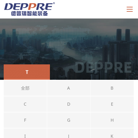
T
全部
A
B
C
D
E
F
G
H
I
J
K