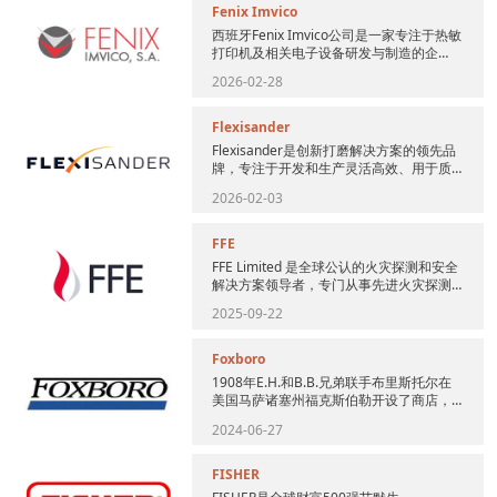
Fenix Imvico
西班牙Fenix Imvico公司是一家专注于热敏
打印机及相关电子设备研发与制造的企
业，产品广泛应用于停车系统、自助售货
2026-02-28
亭、公交票务、称...
Flexisander
Flexisander是创新打磨解决方案的领先品
牌，专注于开发和生产灵活高效、用于质
量控制和表面处理的工具。其核心产品包
2026-02-03
括柔性轮廓检查板...
FFE
FFE Limited 是全球公认的火灾探测和安全
解决方案领导者，专门从事先进火灾探测
系统的设计和制造，包括光束烟雾探测器
2025-09-22
和其他创新消防...
Foxboro
1908年E.H.和B.B.兄弟联手布里斯托尔在
美国马萨诸塞州福克斯伯勒开设了商店，
凭借开发创新工程品牌的沃土，和勤奋、
2024-06-27
独创性而创立了F...
FISHER