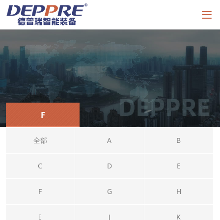
F
全部
A
B
C
D
E
F
G
H
I
J
K