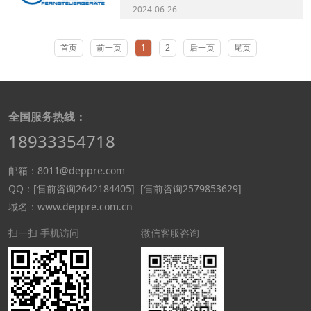
专业开发和制造高质量传感器和变...
2024-06-26
首页
前一页
1
2
后一页
尾页
全国服务热线：
18933354718
邮箱：8011@deppre.com
QQ：
[售前咨询2642184405]
[售前咨询2579853629]
域名：www.deppre.com.cn
扫一扫 手机访问
微信客服咨询