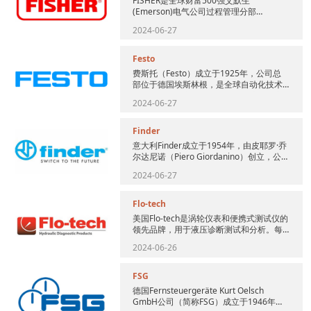
FISHER是全球财富500强艾默生
(Emerson)电气公司过程管理分部
(Process Management)，是艾默生业务
2024-06-27
的一部分...
Festo
费斯托（Festo）成立于1925年，公司总
部位于德国埃斯林根，是全球自动化技术
领域的领先厂商，也是工业技术培训的市
2024-06-27
场领袖。Festo是...
Finder
意大利Finder成立于1954年，由皮耶罗·乔
尔达尼诺（Piero Giordanino）创立，公
司的总部设在皮埃蒙特苏萨山谷中心的阿...
2024-06-27
Flo-tech
美国Flo-tech是涡轮仪表和便携式测试仪的
领先品牌，用于液压诊断测试和分析。每
台Flo-tech测试仪系列都经历了不断的进
2024-06-26
步，以增强...
FSG
德国Fernsteuergeräte Kurt Oelsch
GmbH公司（简称FSG）成立于1946年，