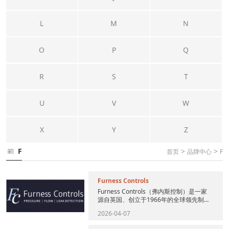
L
M
N
O
P
Q
R
S
T
U
V
W
X
Y
Z
F
>
>
首页
品牌中心
F
Furness Controls
Furness Controls（弗内斯控制）是一家
源自英国、创立于1966年的全球领先制造
商，专注于超低量程差压测量、泄漏检测
2026-04-07
和流量测...