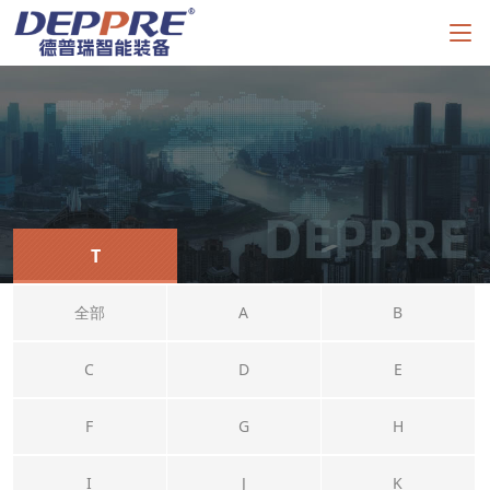
T
全部
A
B
C
D
E
F
G
H
I
J
K