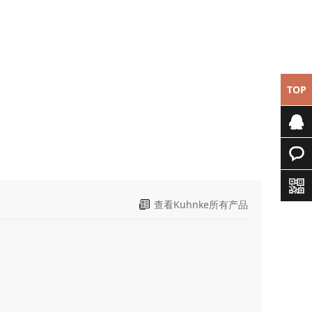
TOP
专属客
服
快速询
查看Kuhnke所有产品
价