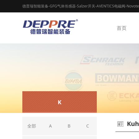
德普瑞智能装备-GFG气体传感器-Salzer开关-AVENTICS电磁阀-Novot
首页
K
Kuh
全部
A
B
C