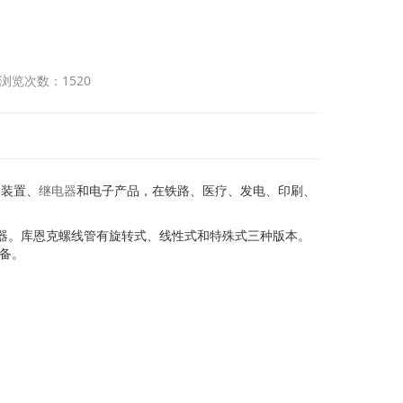
 浏览次数：1520
动装置、
继电器
和电子产品，在铁路、医疗、发电、印刷、
行器。库恩克螺线管有旋转式、线性式和特殊式三种版本。
设备。