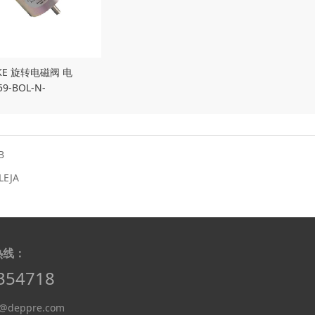
KE 旋转电磁阀 电
9-BOL-N-
0
B
LEJA
热线：
354718
deppre.com