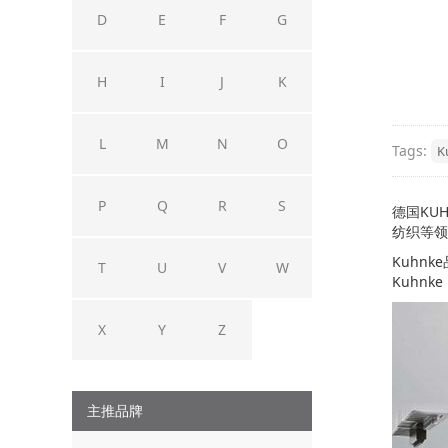
D
E
F
G
H
I
J
K
L
M
N
O
Tags:
K
P
Q
R
S
德国KU
纺织等领
Kuhn
T
U
V
W
Kuhn
X
Y
Z
主推品牌