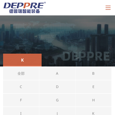
K
全部
A
B
C
D
E
F
G
H
I
J
K