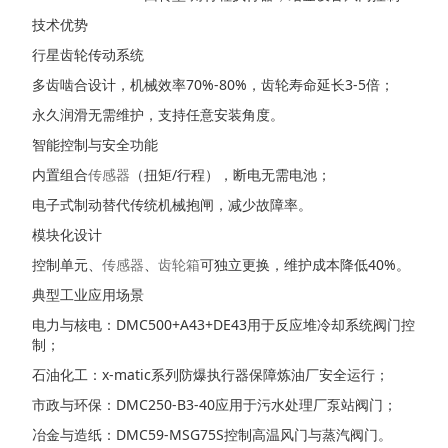
技术优势
行星齿轮传动系统
多齿啮合设计，机械效率70%-80%，齿轮寿命延长3-5倍；
永久润滑无需维护，支持任意安装角度。
智能控制与安全功能
内置组合
传感器
（扭矩/行程），断电无需电池；
电子式制动替代传统机械抱闸，减少故障率。
模块化设计
控制单元、
传感器
、
齿轮箱
可独立更换，维护成本降低40%。
典型工业应用场景
电力与核电：DMC500+A43+DE43用于反应堆冷却系统阀门控
制；
石油化工：x-matic系列防爆执行器保障炼油厂安全运行；
市政与环保：DMC250-B3-40应用于污水处理厂泵站阀门；
冶金与造纸：DMC59-MSG75S控制高温风门与蒸汽阀门。