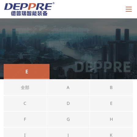
E
全部
A
B
C
D
E
F
G
H
I
J
K