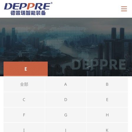
E
全部
A
B
C
D
E
F
G
H
I
J
K