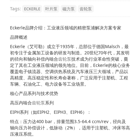
Tags:
ECKERLE
叶片泵
磁力泵
齿轮泵
Eckerle品牌介绍：工业液压领域的精密泵浦解决方案专家
品牌概述
Eckerle（艾可勒）成立于1935年，总部位于德国Malsch，最
初专注于金属加工设备的研发与制造。20世纪70年代，其发明
的径向和轴向补偿内啮合
齿轮泵
技术成为行业革命性突破，奠
定了其在工业液压领域的领先地位。目前，Eckerle的核心业务
覆盖电子镇流器、空调供热系统及汽车液压三大领域，产品以
高精度、高压稳定性和长寿命著称，广泛应用于注塑机、工程
车辆、石油化工、电力设备等工业场景。
核心产品系列与技术优势
高压内啮合
齿轮泵
系列
EIPH系列（如EIPH2、EIPH3、EIPH6）：
特点：压力达400 bar，排量范围3.5-64.4 ccm/rev，径向及
轴向压力补偿设计，低脉动（2%），适用于注塑机、冲床等高
压液压系统。