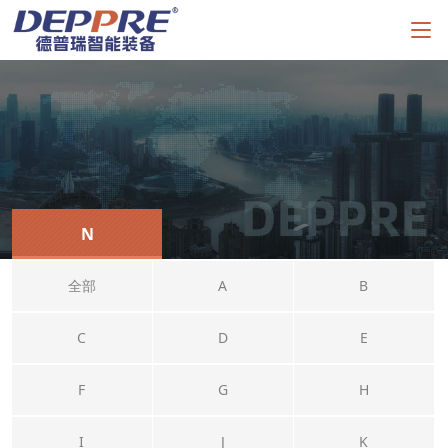
N
全部
A
B
C
D
E
F
G
H
I
J
K