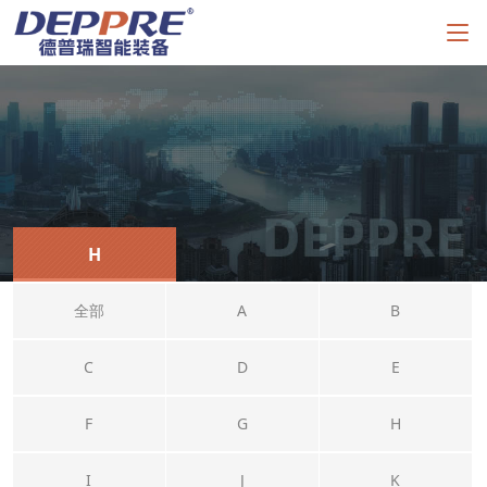
H
全部
A
B
C
D
E
F
G
H
I
J
K