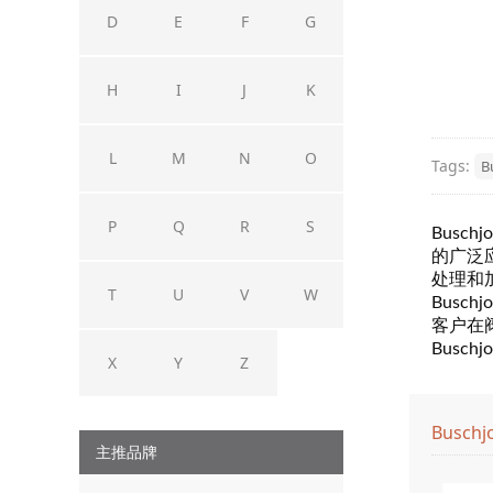
D
E
F
G
H
I
J
K
L
M
N
O
Tags:
B
P
Q
R
S
Buschj
的广泛
处理和
T
U
V
W
Busc
客户在
Busc
X
Y
Z
Buschj
主推品牌