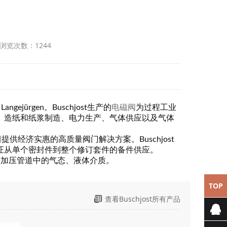
 浏览次数：1244
angejürgen。
Buschjost生产的
电磁阀
为过程工业
、造纸和纸浆制造、电力生产、气体供应以及气体
阀
提供经济实惠的高质量阀门解决方案。Buschjost
证从单个密封件到整个修订套件的备件供应。
节加压管道中的气态、液体介质。
TOP
查看Buschjost所有产品