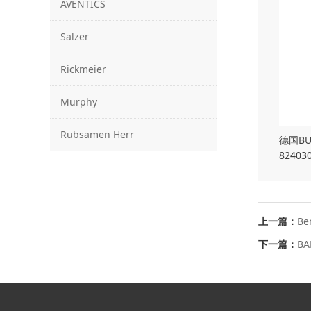
AVENTICS
Salzer
Rickmeier
Murphy
Rubsamen Herr
德国BU
824030
上一篇：
Be
下一篇：
BA