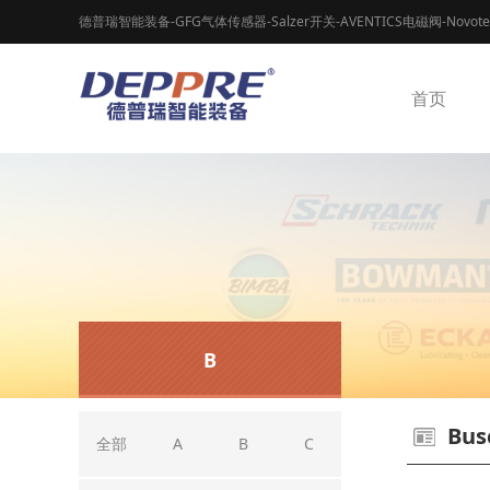
德普瑞智能装备-GFG气体传感器-Salzer开关-AVENTICS电磁阀-Novot
首页
B
Bus
全部
A
B
C