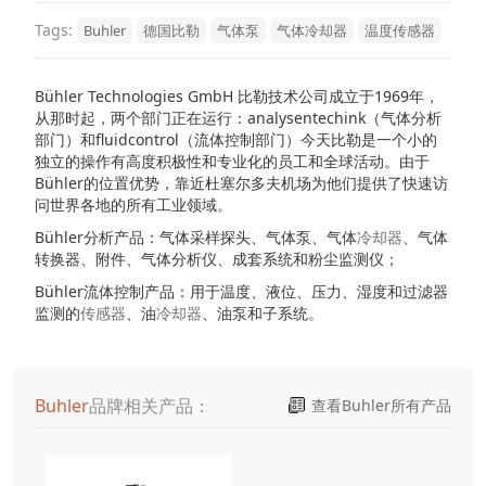
Tags:
Buhler
德国比勒
气体泵
气体冷却器
温度传感器
Bühler Technologies GmbH 比勒技术公司成立于1969年，
从那时起，两个部门正在运行：analysentechink（气体分析
部门）和fluidcontrol（流体控制部门）今天比勒是一个小的
独立的操作有高度积极性和专业化的员工和全球活动。由于
Bühler
的位置优势，靠近杜塞尔多夫机场为他们提供了快速访
问世界各地的所有工业领域。
Bühler
分析产品：气体采样探头、气体泵、气体
冷却器
、气体
转换器、附件、气体分析仪、成套系统和粉尘监测仪；
Bühler
流体控制产品：用于温度、液位、压力、湿度和过滤器
监测的
传感器
、油
冷却器
、油泵和子系统。
Buhler
品牌相关产品：
查看Buhler所有产品