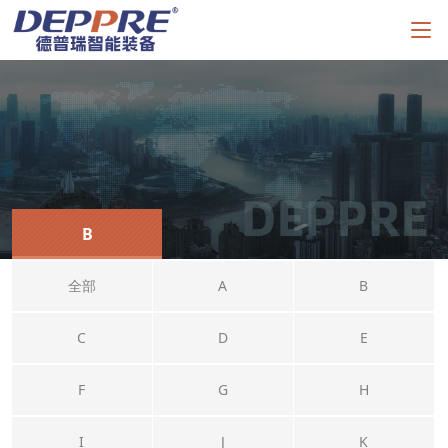
B
全部
A
B
C
D
E
F
G
H
I
J
K