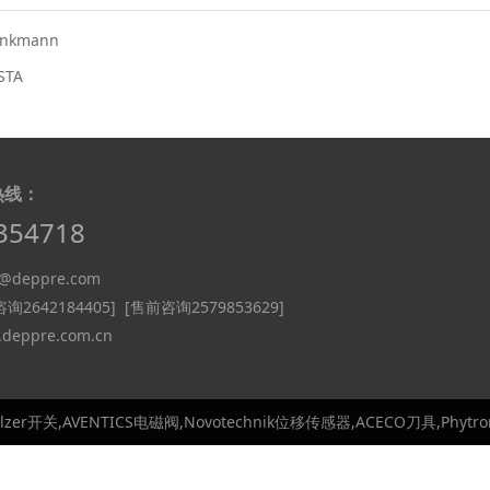
inkmann
STA
热线：
354718
deppre.com
询2642184405]
[售前咨询2579853629]
eppre.com.cn
lzer开关,AVENTICS电磁阀,Novotechnik位移传感器,ACECO刀具,Phyt