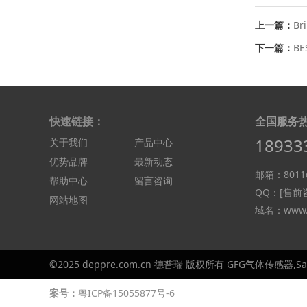
上一篇：
Br
下一篇：
BE
快速链接：
全国服务
18933
关于我们
产品中心
优势品牌
最新动态
邮箱：8011@
帮助中心
留言咨询
QQ：
[售前咨
网站地图
域名：www.d
©2025 deppre.com.cn 德普瑞 版权所有 GFG气体传感器,Sa
案号：
粤ICP备15055877号-6