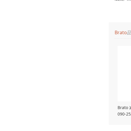
Brato
Brato
090-2