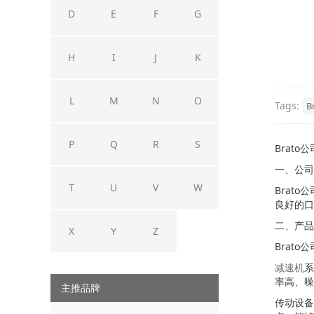
D
E
F
G
H
I
J
K
L
M
N
O
Tags:
B
P
Q
R
S
Brato
一、公司
T
U
V
W
Brat
良好的口
二、产品
X
Y
Z
Brat
减速机
系
率高、噪
主推品牌
传动设备