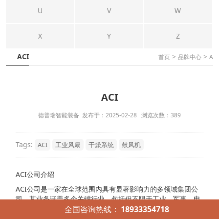
U
V
W
X
Y
Z
ACI
>
>
首页
品牌中心
A
ACI
德普瑞智能装备 发布于：2025-02-28 浏览次数：389
Tags:
ACI
工业风扇
干燥系统
鼓风机
ACI公司介绍
ACI公司是一家在全球范围内具有显著影响力的多领域集团公
司，其业务涵盖多个关键行业，包括但不限于工业、军事、电
子对抗、楼宇自控以及暖通空调节器系统等。以下是对ACI公
全国咨询热线：
18933354718
司的详细介绍，包括其工业品系列及热门型号。