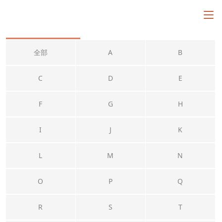
A
全部
A
B
C
D
E
F
G
H
I
J
K
L
M
N
O
P
Q
R
S
T