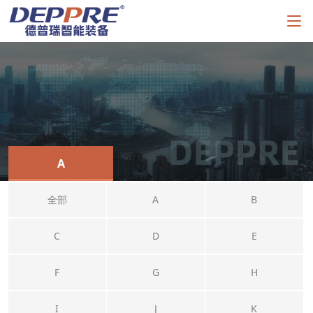
A
全部
A
B
C
D
E
F
G
H
I
J
K