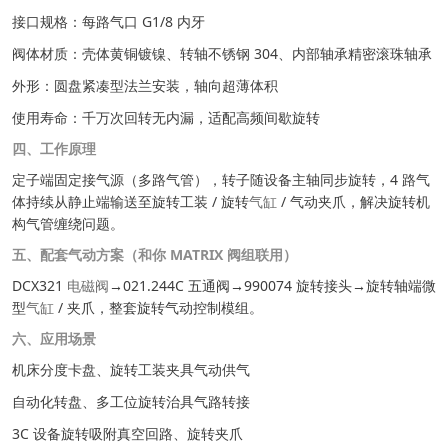
接口规格：每路气口 G1/8 内牙
阀体材质：壳体黄铜镀镍、转轴不锈钢 304、内部轴承精密滚珠轴承
外形：圆盘紧凑型法兰安装，轴向超薄体积
使用寿命：千万次回转无内漏，适配高频间歇旋转
四、工作原理
定子端固定接气源（多路气管），转子随设备主轴同步旋转，4 路气
体持续从静止端输送至旋转工装 / 旋转
气缸
/ 气动夹爪，解决旋转机
构气管缠绕问题。
五、配套气动方案（和你 MATRIX 阀组联用）
DCX321
电磁阀
→021.244C 五通阀→990074 旋转接头→旋转轴端微
型
气缸
/ 夹爪，整套旋转气动控制模组。
六、应用场景
机床分度卡盘、旋转工装夹具气动供气
自动化转盘、多工位旋转治具气路转接
3C 设备旋转吸附真空回路、旋转夹爪