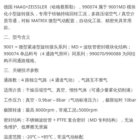
德国 HAAG+ZEISSLER（哈格蔡斯勒），990074 属于 9001MD 模块
化小型旋转接头，专用于转轴持续回转工况，多路压缩空气 / 真空介
质导通，对标 MATRIX 微型气动配套，自动化工装、精密夹具常用
款。
二、型号含义
9001 = 微型紧凑型旋转接头系列；MD = 波纹管密封模块化结构；
990074 单品料号（4 通路气滑环）同系列：990070/990088 为同结
构不同通路规格。
三、关键技术参数
通路数：4 路独立气路（4 通道气动），气路互不窜气
适用介质：干燥压缩空气、真空、惰性气体（可通少量雾化切削液）
工作压力：真空 - 0.9bar～8bar（气动标准压力），极限短时 10bar
极限转速：最高 8000rpm，常规工况≤5000rpm
密封结构：不锈钢波纹管 + PTFE 复合密封（MD 专利结构），无油
免维护、低摩擦无泄漏
温度范围：-20℃～+85℃，常温气动标配