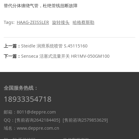
替代分体缠绕气管，杜绝管线扭断故障
Tags:
HAAG-ZEISSLER
旋转接头
哈格蔡斯勒
上一篇：
Steidle 润滑系统喷管 S.45115160
下一篇：
Senseca 活塞式流量开关 HR1MV-050GM100
全国服务热线：
18933354718
邮箱：8011@deppre.com
QQ：
[售前咨询2642184405]
[售前咨询2579853629]
域名：www.deppre.com.cn