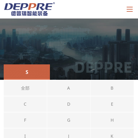
S
全部
A
B
C
D
E
F
G
H
I
J
K