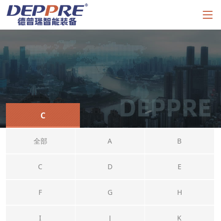
C
全部
A
B
C
D
E
F
G
H
I
J
K