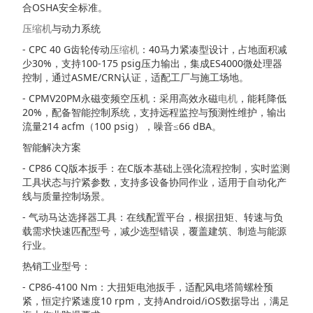
合OSHA安全标准。
压缩机
与动力系统
- CPC 40 G齿轮传动
压缩机
：40马力紧凑型设计，占地面积减
少30%，支持100-175 psig压力输出，集成ES4000微处理器
控制，通过ASME/CRN认证，适配工厂与施工场地。
- CPMV20PM永磁变频空压机：采用高效永磁
电机
，能耗降低
20%，配备智能控制系统，支持远程监控与预测性维护，输出
流量214 acfm（100 psig），噪音≤66 dBA。
智能解决方案
- CP86 CQ版本扳手：在C版本基础上强化流程控制，实时监测
工具状态与拧紧参数，支持多设备协同作业，适用于自动化产
线与质量控制场景。
- 气动马达选择器工具：在线配置平台，根据扭矩、转速与负
载需求快速匹配型号，减少选型错误，覆盖建筑、制造与能源
行业。
热销工业型号：
- CP86-4100 Nm：大扭矩电池扳手，适配风电塔筒螺栓预
紧，恒定拧紧速度10 rpm，支持Android/iOS数据导出，满足