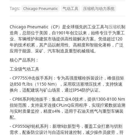
Tags:
Chicago Pneumatic
气动工具
压缩机与动力系统
Chicago Pneumatic（CP）是全球领先的工业工具与
压缩机
制
造商，总部位于美国，自1901年创立以来，始终专注于为重工
业、车辆维护和建筑市场提供高性能解决方案。凭借超过120
年的技术积累，其产品以耐用性、高精度和智能化著称，广泛
应用于能源、采矿、汽车制造及重型机械领域。
核心产品系列：
工业级气动工具
- CP7755冲击扳手系列：专为高强度螺栓拆装设计，峰值扭矩
达850 ft.lbs（1150 Nm），采用双活塞增压技术，支持快速
换向，适配建筑与矿山场景，通过IP54防护认证。
- CP86系列电池扳手：集成工业4.0技术，提供1300-8100 Nm
扭矩范围，支持蓝牙连接CPLinQ应用程序，实现拧紧数据追溯
与实时质量监控，精度±4%，适用于石油天然气与重型车辆装
配。
- CP3550砂轮机系列：新增9款新型号，覆盖工业打磨与切割
需求，配备防尘设计与自适应转速控制，减少操作员疲劳，符