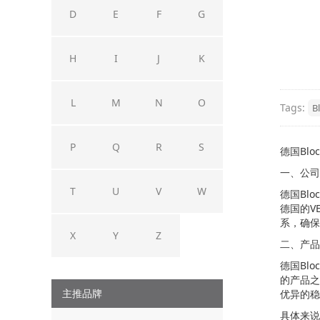
D
E
F
G
H
I
J
K
L
M
N
O
Tags:
B
P
Q
R
S
德国Blo
一、公司
T
U
V
W
德国Bl
德国的V
系，确保
X
Y
Z
二、产品
德国Bl
的产品之
主推品牌
优异的稳
具体来说