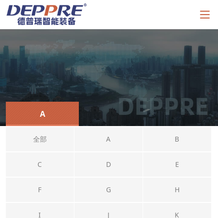
A
全部
A
B
C
D
E
F
G
H
I
J
K