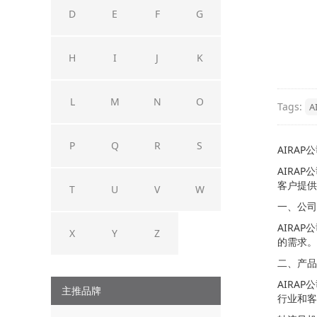
D
E
F
G
H
I
J
K
L
M
N
O
Tags:
A
P
Q
R
S
AIRAP
AIRA
客户提供
T
U
V
W
一、公司
AIRA
X
Y
Z
的需求。
二、产品
AIRA
主推品牌
行业和客