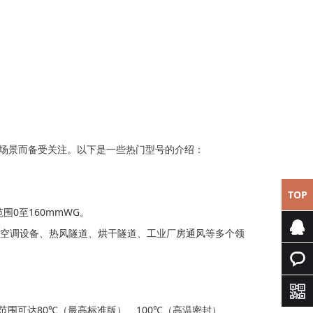
用场景而备受关注。以下是一些热门型号的介绍：
TOP
范围0至160mmWG。
空调设备、热风隧道、烘干隧道、工业厂房通风等多个领
专属客
服
快速询
温度范围可达80℃（最高标准版）、100℃（高温密封）、