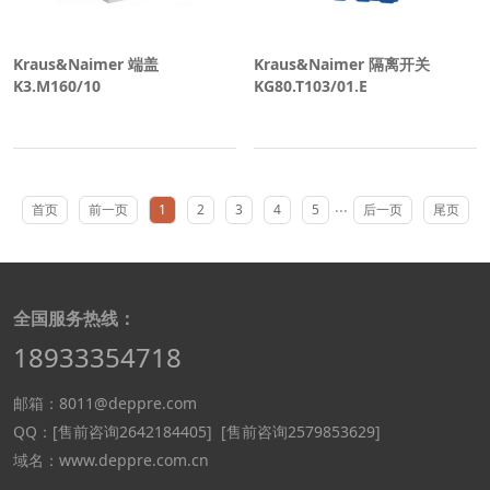
Kraus&Naimer 端盖
Kraus&Naimer 隔离开关
K3.M160/10
KG80.T103/01.E
···
首页
前一页
1
2
3
4
5
后一页
尾页
全国服务热线：
18933354718
邮箱：8011@deppre.com
QQ：
[售前咨询2642184405]
[售前咨询2579853629]
域名：www.deppre.com.cn