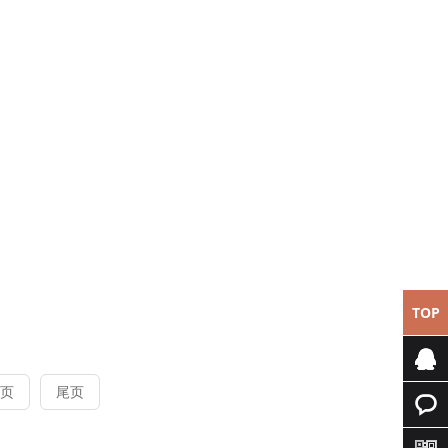
TOP
页
尾页
专属客
服
快速询