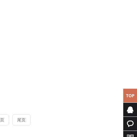
TOP
页
尾页
专属客
服
快速询