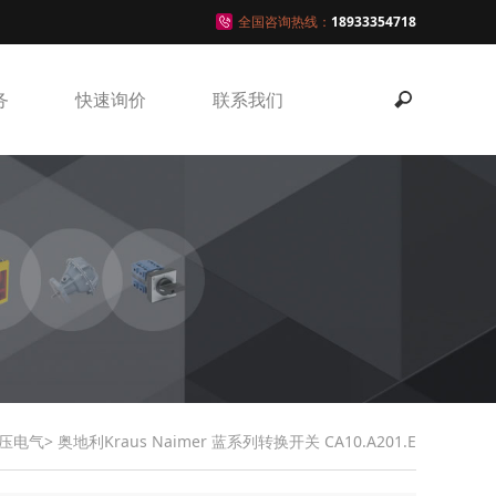
全国咨询热线：
18933354718
务
快速询价
联系我们
压电气
> 奥地利Kraus Naimer 蓝系列转换开关 CA10.A201.E