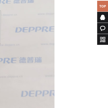
TOP
专属客
服
快速询
价