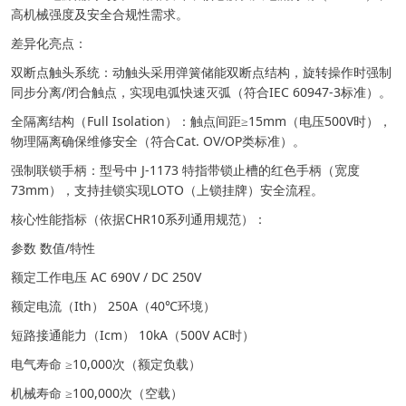
高机械强度及安全合规性需求。
差异化亮点：
双断点触头系统：动触头采用弹簧储能双断点结构，旋转操作时强制
同步分离/闭合触点，实现电弧快速灭弧（符合IEC 60947-3标准）。
全隔离结构（Full Isolation）：触点间距≥15mm（电压500V时），
物理隔离确保维修安全（符合Cat. OV/OP类标准）。
强制联锁手柄：型号中 J-1173 特指带锁止槽的红色手柄（宽度
73mm），支持挂锁实现LOTO（上锁挂牌）安全流程。
核心性能指标（依据CHR10系列通用规范）：
参数 数值/特性
额定工作电压 AC 690V / DC 250V
额定电流（Ith） 250A（40℃环境）
短路接通能力（Icm） 10kA（500V AC时）
电气寿命 ≥10,000次（额定负载）
机械寿命 ≥100,000次（空载）