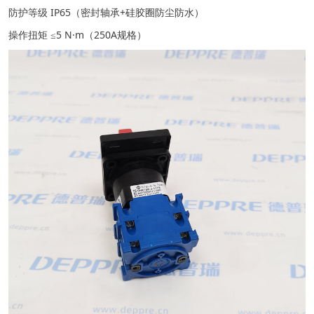
防护等级 IP65（密封轴承+硅胶圈防尘防水）
操作扭矩 ≤5 N·m（250A规格）