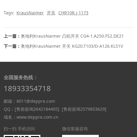
Tags:
KrausNaimer
开关
CHR10R.j-1173
上一篇：
奥地利KrausNaimer 凸轮开关 CG4-1.A250.FS2.DE21
下一篇：
奥地利KrausNaimer 开关 KG20.T103/D-A126.KL51V
全国服务热线：
18933354718
邮箱：8011@deppre.com
QQ：
[售前咨询2642184405]
[售前咨询2579853629]
域名：www.deppre.com.cn
扫一扫 手机访问
微信客服咨询