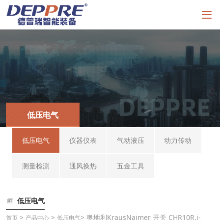
低压电气
低压电气
仪器仪表
气动液压
动力传动
测量检测
通风换热
五金工具
低压电气
>
>
> 奥地利KrausNaimer 开关 CHR10R.j-
首页
产品中心
低压电气