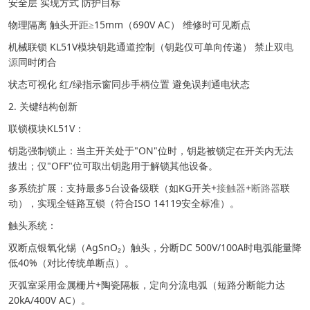
安全层 实现方式 防护目标
物理隔离 触头开距≥15mm（690V AC） 维修时可见断点
机械联锁 KL51V模块钥匙通道控制（钥匙仅可单向传递） 禁止双
电
源
同时闭合
状态可视化 红/绿指示窗同步手柄位置 避免误判通电状态
2. 关键结构创新
联锁模块KL51V：
钥匙强制锁止：当主开关处于"ON"位时，钥匙被锁定在开关内无法
拔出；仅"OFF"位可取出钥匙用于解锁其他设备。
多系统扩展：支持最多5台设备级联（如KG开关+
接触器
+
断路器
联
动），实现全链路互锁（符合ISO 14119安全标准）。
触头系统：
双断点银氧化锡（AgSnO₂）触头，分断DC 500V/100A时电弧能量降
低40%（对比传统单断点）。
灭弧室采用金属栅片+陶瓷隔板，定向分流电弧（短路分断能力达
20kA/400V AC）。