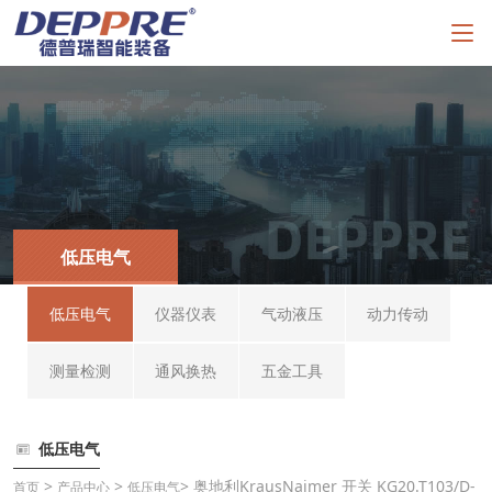
低压电气
低压电气
仪器仪表
气动液压
动力传动
测量检测
通风换热
五金工具
低压电气
>
>
> 奥地利KrausNaimer 开关 KG20.T103/D-
首页
产品中心
低压电气