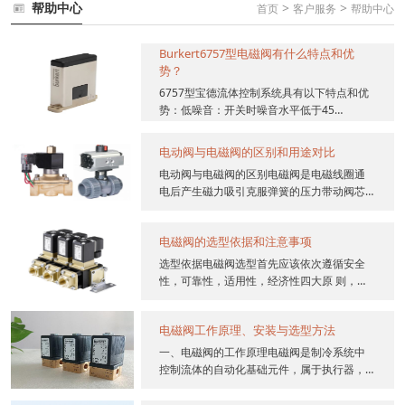
帮助中心
>
>
首页
客户服务
帮助中心
Burkert6757型电磁阀有什么特点和优
势？
6757型宝德流体控制系统具有以下特点和优
势：低噪音：开关时噪音水平低于45
dB(A)，适用于需要安静操作的环境。快速开
关：开关时间非...
电动阀与电磁阀的区别和用途对比
电动阀与电磁阀的区别电磁阀是电磁线圈通
电后产生磁力吸引克服弹簧的压力带动阀芯
动作，就一电磁线圈，结构简单，价格便
宜，只能实现开关；电动阀...
电磁阀的选型依据和注意事项
选型依据电磁阀选型首先应该依次遵循安全
性，可靠性，适用性，经济性四大原 则，其
次是根据六个方面的现场工况（即管道参
数、流体参数、压力参数...
电磁阀工作原理、安装与选型方法
一、电磁阀的工作原理电磁阀是制冷系统中
控制流体的自动化基础元件，属于执行器，
有多重用途。如用在压缩机上通过加卸载来
调容，在制冷系统管路上...