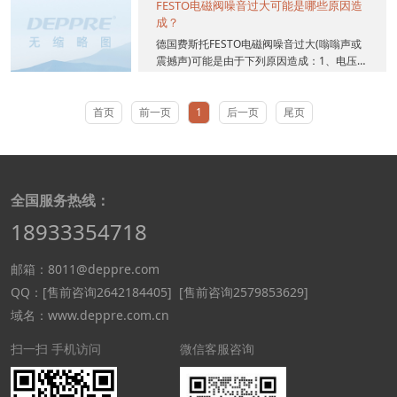
FESTO电磁阀噪音过大可能是哪些原因造
成？
德国费斯托FESTO电磁阀噪音过大(嗡嗡声或
震撼声)可能是由于下列原因造成：1、电压过
低2、继电器故障或电子控制信号不正确3、
电磁阀零件...
首页
前一页
1
后一页
尾页
全国服务热线：
18933354718
邮箱：8011@deppre.com
QQ：
[售前咨询2642184405]
[售前咨询2579853629]
域名：www.deppre.com.cn
扫一扫 手机访问
微信客服咨询