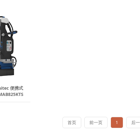
itec 便携式
AB825KTS
首页
前一页
1
后一