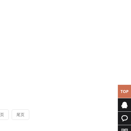
TOP
页
尾页
专属客
服
快速询