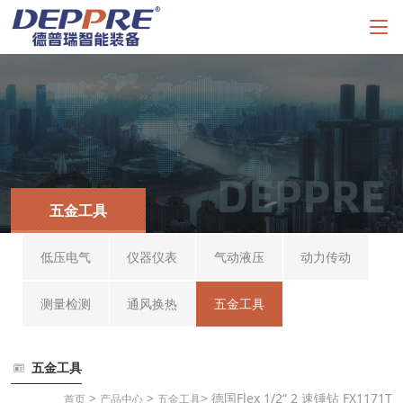
五金工具
低压电气
仪器仪表
气动液压
动力传动
测量检测
通风换热
五金工具
五金工具
>
>
> 德国Flex 1/2“ 2 速锤钻 FX1171T
首页
产品中心
五金工具