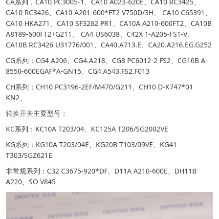
CA系列，CA10 PC3005-1、CA10 A023-620E、CA10 RC3425、
CA10 RC3426、CA10 A201-600*FT2 V750D/3H、 CA10 C65391、
CA10 HKA271、CA10 SF3262 PR1、CA10A A210-600FT2、CA10B
A8189-600FT2+G211、 CA4 US6038、C42X 1-A205-FS1-V、
CA10B RC3426 U31776/001、CA40.A713.E、CA20.A216.EG.G252
CG系列：CG4 A206、CG4.A218、CG8 PC6012-2 FS2、CG16B A-
8550-600EGAF*A-GN15、CG4.A543.FS2.F013
CH系列：CH10 PC3196-2EF/M470/G211、CH10 D-K747*01
KN2、
转换开关
主要型号：
KC系列：KC10A T203/04、KC125A T206/SG2002VE
KG系列：KG10A T203/04E、KG20B T103/09VE、KG41
T303/SGZ621E
非常规系列：C32 C3675-920*DF、D11A A210-600E、DH11B
A220、SO V845