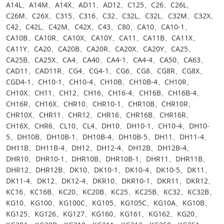
A14L、A14M、A14X、AD11、AD12、C125、C26、C26L、
C26M、C26X、C315、C316、C32、C32L、C32L、C32M、C32X、
C42、C42L、C42M、C42X、C43、C80、CA10、CA10-1、
CA10B、CA10R、CA10X、CA10Y、CA11、CA11B、CA11X、
CA11Y、CA20、CA20B、CA20R、CA20X、CA20Y、CA25、
CA25B、CA25X、CA4、CA40、CA4-1、CA4-4、CA50、CA63、
CAD11、CAD11R、CG4、CG4-1、CG6、CG8、CG8R、CG8X、
CGD4-1、CH10-1、CH10-4、CH10B、CH10B-4、CH10R、
CH10X、CH11、CH12、CH16、CH16-4、CH16B、CH16B-4、
CH16R、CH16X、CHR10、CHR10-1、CHR10B、CHR10R、
CHR10X、CHR11、CHR12、CHR16、CHR16B、CHR16R、
CH16X、CHR6、CL10、CL4、DH10、DH10-1、CH10-4、DH10-
5、DH10B、DH10B-1、DH10B-4、DH10B-5、DH11、DH11-4、
DH11B、DH11B-4、DH12、DH12-4、DH12B、DH12B-4、
DHR10、DHR10-1、DHR10B、DHR10B-1、DHR11、DHR11B、
DHR12、DHR12B、DK10、DK10-1、DK10-4、DK10-5、DK11、
DK11-4、DK12、DK12-4、DKR10、DKR10-1、DKR11、DKR12、
KC16、KC16B、KC20、KC20B、KC25、KC25B、KC32、KC32B、
KG10、KG100、KG100C、KG105、KG105C、KG10A、KG10B、
KG125、KG126、KG127、KG160、KG161、KG162、KG20、