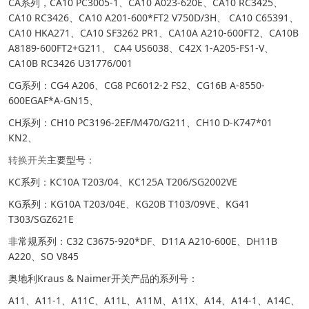
CA系列，CA10 PC3005-1、CA10 A023-620E、CA10 RC3425、
CA10 RC3426、CA10 A201-600*FT2 V750D/3H、 CA10 C65391、
CA10 HKA271、CA10 SF3262 PR1、CA10A A210-600FT2、CA10B
A8189-600FT2+G211、 CA4 US6038、C42X 1-A205-FS1-V、
CA10B RC3426 U31776/001
CG系列：CG4 A206、CG8 PC6012-2 FS2、CG16B A-8550-
600EGAF*A-GN15、
CH系列：CH10 PC3196-2EF/M470/G211、CH10 D-K747*01
KN2、
转换开关
主要型号：
KC系列：KC10A T203/04、KC125A T206/SG2002VE
KG系列：KG10A T203/04E、KG20B T103/09VE、KG41
T303/SGZ621E
非常规系列：C32 C3675-920*DF、D11A A210-600E、DH11B
A220、SO V845
奥地利Kraus & Naimer开关产品的系列号：
A11、A11-1、A11C、A11L、A11M、A11X、A14、A14-1、A14C、