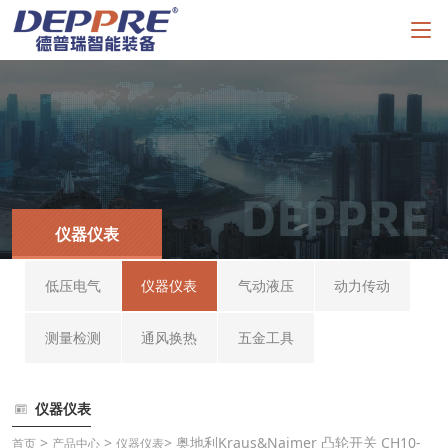
仪器仪表
低压电气
仪器仪表
气动液压
动力传动
测量检测
通风换热
五金工具
仪器仪表
>
>
> 奥地利Kraus&Naimer 凸轮开关 CH10-
首页
产品中心
仪器仪表