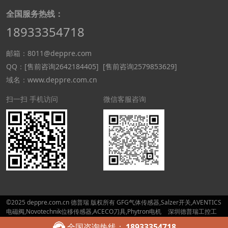
全国服务热线：
18933354718
邮箱：8011@deppre.com
QQ：
[售前咨询2642184405]
[售前咨询2579853629]
域名：www.deppre.com.cn
扫一扫 手机访问
微信客服咨询
©2025 deppre.com.cn 德普瑞 版权所有 GFG气体传感器,Salzer开关,AVENTICS
电磁阀,Novotechnik位移传感器,ACECO刀具,Phytron电机
深圳德普瑞工控工
程有限公司-重庆分公司
工信部备案号：
粤ICP备15055877号-6
全国咨询热线：
18933354718