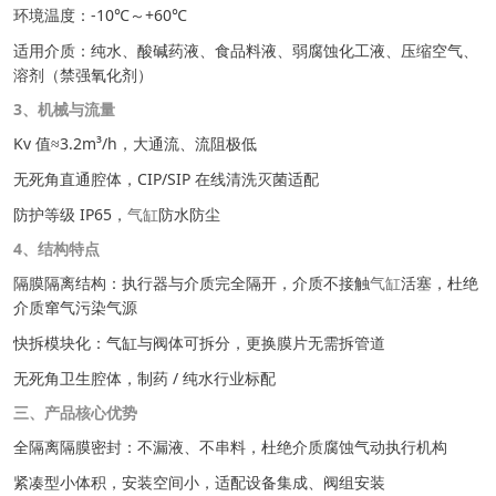
环境温度：-10℃～+60℃
适用介质：纯水、酸碱药液、食品料液、弱腐蚀化工液、压缩空气、
溶剂（禁强氧化剂）
3、机械与流量
Kv 值≈3.2m³/h，大通流、流阻极低
无死角直通腔体，CIP/SIP 在线清洗灭菌适配
防护等级 IP65，
气缸
防水防尘
4、结构特点
隔膜隔离结构：执行器与介质完全隔开，介质不接触
气缸
活塞，杜绝
介质窜气污染气源
快拆模块化：气缸与阀体可拆分，更换膜片无需拆管道
无死角卫生腔体，制药 / 纯水行业标配
三、产品核心优势
全隔离隔膜密封：不漏液、不串料，杜绝介质腐蚀气动执行机构
紧凑型小体积，安装空间小，适配设备集成、阀组安装