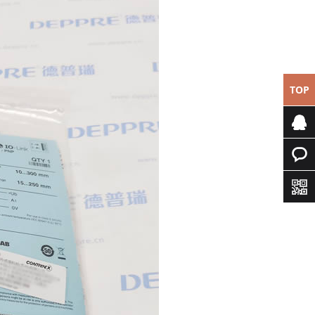
TOP
专属客
服
快速询
价