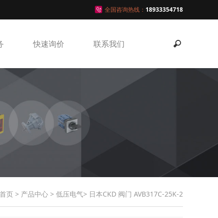
全国咨询热线：
18933354718
务
快速询价
联系我们
首页
>
产品中心
>
低压电气
> 日本CKD 阀门 AVB317C-25K-2