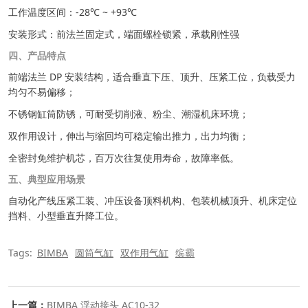
工作温度区间：-28℃ ~ +93℃
安装形式：前法兰固定式，端面螺栓锁紧，承载刚性强
四、产品特点
前端法兰 DP 安装结构，适合垂直下压、顶升、压紧工位，负载受力
均匀不易偏移；
不锈钢缸筒防锈，可耐受切削液、粉尘、潮湿机床环境；
双作用设计，伸出与缩回均可稳定输出推力，出力均衡；
全密封免维护机芯，百万次往复使用寿命，故障率低。
五、典型应用场景
自动化产线压紧工装、冲压设备顶料机构、包装机械顶升、机床定位
挡料、小型垂直升降工位。
Tags:
BIMBA
圆筒气缸
双作用气缸
缤霸
上一篇：
BIMBA 浮动接头 AC10‑32