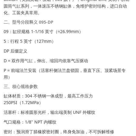
圆筒
气缸
系列，一体滚压不锈钢缸体，免维护密封结构，进口自动
化、工装夹具常用。
二、型号分段释义 095-DP
09：缸径规格 1-1/16 英寸（≈26.99mm）
5：行程 5 英寸（127mm）
DP 后缀定义
D = 双作用
气缸
，伸出、缩回均依靠气压驱动
P = 前端法兰安装（活塞杆侧法兰盘锁固，垂直下压、顶紧场景专
用）
三、核心规格参数
缸体材质：304 不锈钢一体成型，最高工作压力
250PSI（1.72MPa）
活塞杆：标准圆形光杆，输出端美制 UNF 外螺纹
气口规格：1/8" NPT 内螺纹
密封：预润滑丁腈橡胶密封圈，终身免加油，不可拆解维修