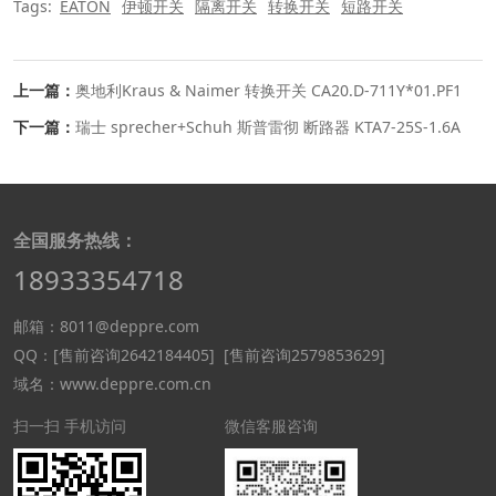
Tags:
EATON
伊顿开关
隔离开关
转换开关
短路开关
上一篇：
奥地利Kraus & Naimer 转换开关 CA20.D-711Y*01.PF1
下一篇：
瑞士 sprecher+Schuh 斯普雷彻 断路器 KTA7-25S-1.6A
全国服务热线：
18933354718
邮箱：8011@deppre.com
QQ：
[售前咨询2642184405]
[售前咨询2579853629]
域名：www.deppre.com.cn
扫一扫 手机访问
微信客服咨询