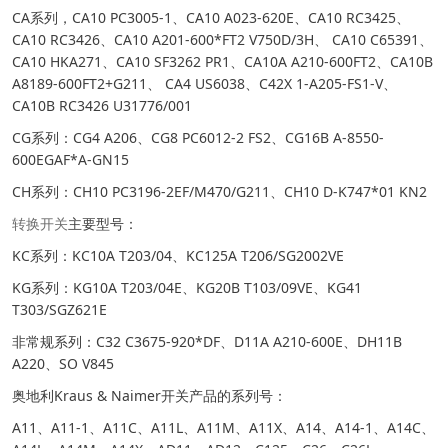
CA系列，CA10 PC3005-1、CA10 A023-620E、CA10 RC3425、
CA10 RC3426、CA10 A201-600*FT2 V750D/3H、 CA10 C65391、
CA10 HKA271、CA10 SF3262 PR1、CA10A A210-600FT2、CA10B
A8189-600FT2+G211、 CA4 US6038、C42X 1-A205-FS1-V、
CA10B RC3426 U31776/001
CG系列：CG4 A206、CG8 PC6012-2 FS2、CG16B A-8550-
600EGAF*A-GN15
CH系列：CH10 PC3196-2EF/M470/G211、CH10 D-K747*01 KN2
转换开关
主要型号：
KC系列：KC10A T203/04、KC125A T206/SG2002VE
KG系列：KG10A T203/04E、KG20B T103/09VE、KG41
T303/SGZ621E
非常规系列：C32 C3675-920*DF、D11A A210-600E、DH11B
A220、SO V845
奥地利Kraus & Naimer开关产品的系列号：
A11、A11-1、A11C、A11L、A11M、A11X、A14、A14-1、A14C、