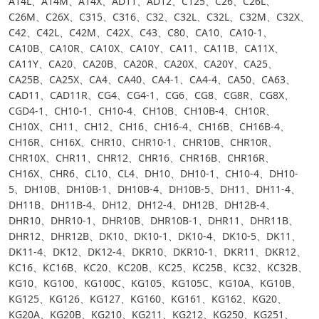
A14L、A14M、A14X、AD11、AD12、C125、C26、C26L、
C26M、C26X、C315、C316、C32、C32L、C32L、C32M、C32X、
C42、C42L、C42M、C42X、C43、C80、CA10、CA10-1、
CA10B、CA10R、CA10X、CA10Y、CA11、CA11B、CA11X、
CA11Y、CA20、CA20B、CA20R、CA20X、CA20Y、CA25、
CA25B、CA25X、CA4、CA40、CA4-1、CA4-4、CA50、CA63、
CAD11、CAD11R、CG4、CG4-1、CG6、CG8、CG8R、CG8X、
CGD4-1、CH10-1、CH10-4、CH10B、CH10B-4、CH10R、
CH10X、CH11、CH12、CH16、CH16-4、CH16B、CH16B-4、
CH16R、CH16X、CHR10、CHR10-1、CHR10B、CHR10R、
CHR10X、CHR11、CHR12、CHR16、CHR16B、CHR16R、
CH16X、CHR6、CL10、CL4、DH10、DH10-1、CH10-4、DH10-
5、DH10B、DH10B-1、DH10B-4、DH10B-5、DH11、DH11-4、
DH11B、DH11B-4、DH12、DH12-4、DH12B、DH12B-4、
DHR10、DHR10-1、DHR10B、DHR10B-1、DHR11、DHR11B、
DHR12、DHR12B、DK10、DK10-1、DK10-4、DK10-5、DK11、
DK11-4、DK12、DK12-4、DKR10、DKR10-1、DKR11、DKR12、
KC16、KC16B、KC20、KC20B、KC25、KC25B、KC32、KC32B、
KG10、KG100、KG100C、KG105、KG105C、KG10A、KG10B、
KG125、KG126、KG127、KG160、KG161、KG162、KG20、
KG20A、KG20B、KG210、KG211、KG212、KG250、KG251、