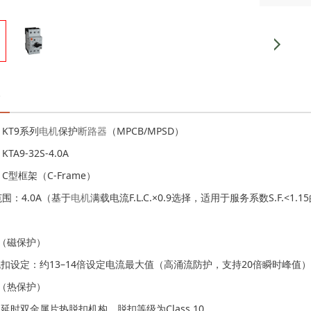
：KT9系列
电机
保护
断路器
（MPCB/MPSD）
TA9-32S-4.0A
：C型框架（C-Frame）
范围：4.0A（基于
电机
满载电流F.L.C.×0.9选择，适用于服务系数S.F.<1.1
护（磁保护）
脱扣设定：约13–14倍设定电流最大值（高涌流防护，支持20倍瞬时峰值
护（热保护）
延时双金属片热脱扣机构，脱扣等级为Class 10。