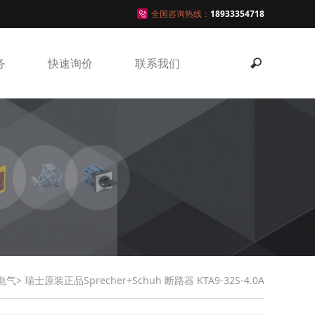
全国咨询热线：
18933354718
务
快速询价
联系我们
电气
> 瑞士原装正品Sprecher+Schuh 断路器 KTA9-32S-4.0A