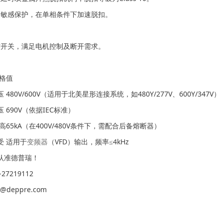
相敏感保护，在单相条件下加速脱扣。
能
作开关，满足电机控制及断开需求。
规格值
480V/600V（适用于北美星形连接系统，如480Y/277V、600Y/347V）
 690V（依据IEC标准）
高65kA（在400V/480V条件下，需配合后备熔断器）
受 适用于
变频器
（VFD）输出，频率≤4kHz
认准德普瑞！
27219112
@deppre.com