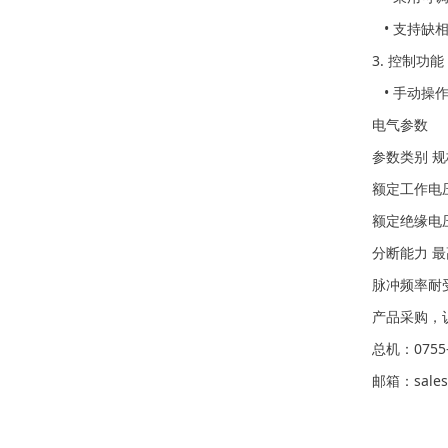
• 支持缺
3. 控制功
• 手动操
电气参数
参数类别 
额定工作电压 
额定绝缘电压
分断能力 最
脉冲频率耐
产品采购，
总机：0755-
邮箱：sales