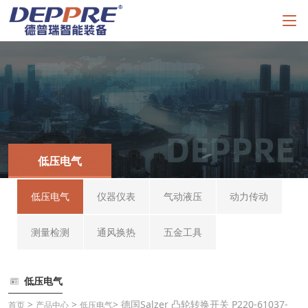
低压电气
低压电气
仪器仪表
气动液压
动力传动
测量检测
通风换热
五金工具
低压电气
>
>
> 德国Salzer 凸轮转换开关 P220-61037-
首页
产品中心
低压电气