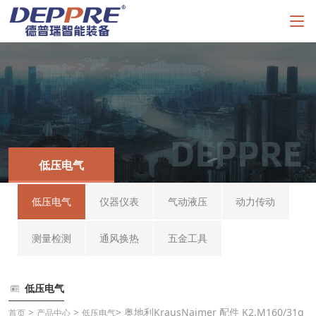
低压电气
低压电气
仪器仪表
气动液压
动力传动
测量检测
通风换热
五金工具
低压电气
>
>
> 奥地利KrausNaimer 配件 K2.M160/31q
首页
产品中心
低压电气