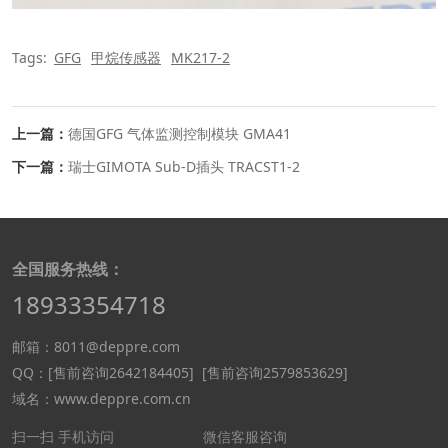
Tags:
GFG
甲烷传感器
MK217-2
上一篇：
德国GFG 气体监测控制模块 GMA41
下一篇：
瑞士GIMOTA Sub-D插头 TRACST1-2
全国服务热线：
18933354718
邮箱：8011@deppre.com
QQ：
[售前咨询2642184405]
[售前咨询2579853629]
域名：www.deppre.com.cn
扫一扫 手机访问
微信客服咨询