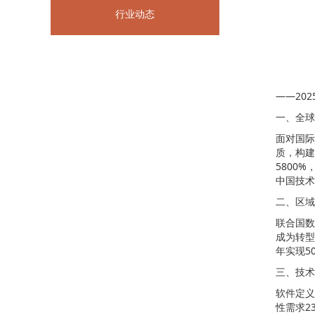
行业动态
——20
一、全球
面对国际
质，构建
5800
中国技术
二、区域
联合国数
成为转型
年实现5
三、技术
软件定义
性需求2