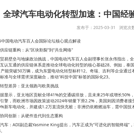
全球汽车电动化转型加速：中国经
发布于：2025-03-31 浏览次
25中国电动汽车百人会国际论坛核心观点解读
供应链重构：从“区块割裂”到“共生网络”
贸易壁垒与地缘政治挑战，中国电动汽车百人会副理事长张永伟指出，全球
互认互通的供应链体系是推动全球电动化转型的核心基础28。例如，泰国通过
%，产能突破50万辆，成为东盟电动化转型标杆12。奇瑞、吉利等企业通
标准与全球需求深度融合，推动“科技中国”标签的国际化23。
转型差异：亚太领跑与欧美挑战
据显示，亚太地区贡献全球41%的交通碳排放，且未来25年或增长50%
引擎，而欧洲市场因政策波动2024年销量下滑2.2%，美国则因消费者接受
0%新车电动化，并建成1.2万直流快充桩；非洲仍依赖燃油车，需中国技
协同创新：从硬件迭代到生态重构
汽车：ADI副总裁Yasmine King提出，汽车正成为“可进化的智能终
3。