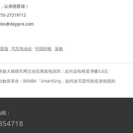
，认准德普瑞！
5-27219112
es@deppre.com
普瑞
汽车电动化
中国经验
采购
球最大规模车网互动实测落地深圳：反向送电每度净赚3.6元
业触觉革命：BIMBA「SmartGrip」如何改写柔性制造游戏规则
热线：
354718