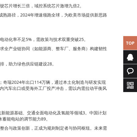
驶芯片增长三倍，域控系统芯片激增九倍2。
成熟路径，2024年增速领跑全球，为欧美市场提供新思路
电动化率不足5%，需政策与技术双重突破25。
TOP
求全产业链协同（如能源商、整车厂、服务商）构建韧性
排，助力绿色供应链建设28。
专属客
奇瑞2024年出口114万辆，通过本土化制造与研发实现
服
快速询
，2026年国内汽车出口或受海外工厂投产冲击，需以内需拉动平衡风
价
盖新能源基础、交通全面电动化及氢能等领域3。中国计划
水蓄能电站的调节能力89。
整合与政策创新，正成为规则制定者与协同枢纽。未来需