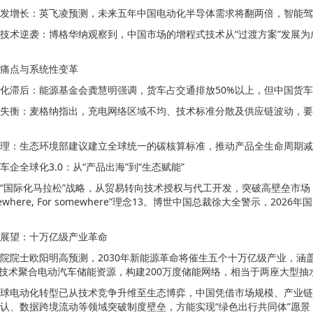
发增长：英飞凌预测，未来五年中国电动化半导体需求将翻两倍，智能驾
技术逆袭：博格华纳观察到，中国市场的增程式技术从“过渡方案”发展为
痛点与系统性变革
化滞后：能源基金会龚慧明强调，货车占交通排放50%以上，但中国货车
失衡：麦格纳指出，充电网络区域不均、技术标准分散及供应链波动，要
。
理：生态环境部建议建立全球统一的碳核算标准，推动产品全生命周期减
车企全球化3.0：从“产品出海”到“生态赋能”
“国际化马拉松”战略，从贸易转向技术授权与代工开发，突破高壁垒市场；
omewhere, For somewhere”理念13。博世中国总裁徐大全警示
展望：十万亿级产业革命
院院士欧阳明高预测，2030年新能源革命将催生五个十万亿级产业，涵
G技术聚合电动汽车储能资源，构建200万度储能网络，相当于两座大型抽
球电动化转型已从技术竞争升维至生态博弈，中国凭借市场规模、产业链
认、数据跨境流动等领域突破制度壁垒，方能实现“绿色出行共同体”愿景