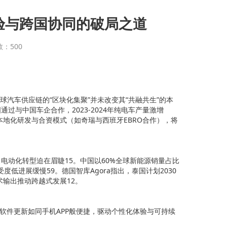
验与跨国协同的破局之道
数：500
汽车供应链的“区块化集聚”并未改变其“共融共生”的本
与中国车企合作，2023-2024年纯电车产量激增
过本地化研发与合资模式（如奇瑞与西班牙EBRO合作），将
，电动化转型迫在眉睫15。中国以60%全球新能源销量占比
度低进展缓慢59。德国智库Agora指出，泰国计划2030
术输出推动跨越式发展12。
端”，软件更新如同手机APP般便捷，驱动个性化体验与可持续