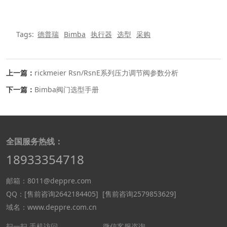
Tags:
德普瑞
Bimba
执行器
选型
采购
上一篇：
rickmeier Rsn/RsnE系列压力调节阀参数分析
下一篇：
Bimba阀门选型手册
全国服务热线：
18933354718
邮箱：8011@deppre.com
QQ：
[售前咨询2642184405]
[售前咨询2579853629]
域名：www.deppre.com.cn
扫一扫 手机访问
微信客服咨询