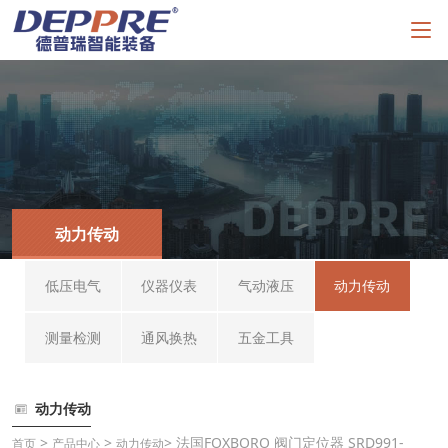
动力传动
低压电气
仪器仪表
气动液压
动力传动
测量检测
通风换热
五金工具
动力传动
>
>
> 法国FOXBORO 阀门定位器 SRD991-
首页
产品中心
动力传动