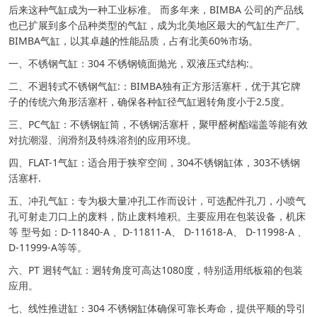
后来这种气缸成为一种工业标准。 而多年来，BIMBA 公司的产品线
也已扩展到多个品种类型的气缸，成为北美地区最大的气缸生产厂。
BIMBA气缸，以其卓越的性能品质，占有北美60%市场。
一、不锈钢气缸：304 不锈钢镜面抛光，双液压式结构:。
二、不迥转式不锈钢气缸:：BIMBA独有正方形活塞杆，优于其它牌
子的传统六角形活塞杆，确保各种缸径气缸迥转角度小于2.5度。
三、PC气缸：不锈钢缸筒，不锈钢活塞杆，聚甲醛树酯端盖等能有效
对抗潮湿、润滑剂及特殊溶剂的应用环境。
四、FLAT-1气缸：适合用于狭窄空间，304不锈钢缸体，303不锈钢
活塞杆.
五、冲孔气缸：专为极大量冲孔工作而设计，可选配件孔刀，小喷气
孔可射走刀口上的废料，防止废料堆积。主要应用在包装设备，机床
等 型号如：D-11840-A 、D-11811-A、 D-11618-A、 D-11998-A 、
D-11999-A等等。
六、PT 迥转气缸：迥转角度可高达1080度，特别适用纸板箱的包装
应用。
七、线性推进缸：304 不锈钢缸体确保可靠长寿命，提供平顺的导引